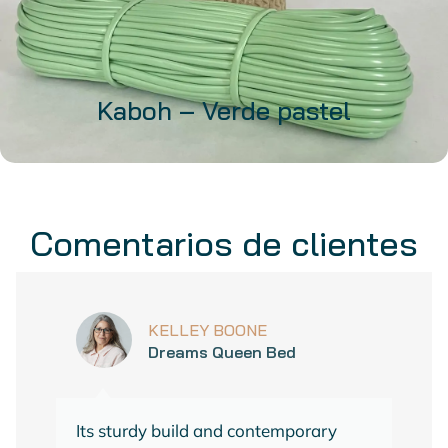
Kaboh – Verde pastel
32,99
€
Comentarios de clientes
37,99
€
(IVA incluido)
AÑADIR AL CARRITO
KELLEY BOONE
Dreams Queen Bed
Its sturdy build and contemporary